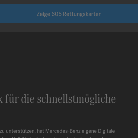
Zeige
605
Rettungskarten
k für die schnellstmögliche
zu unterstützen, hat
Mercedes-Benz
eigene Digitale