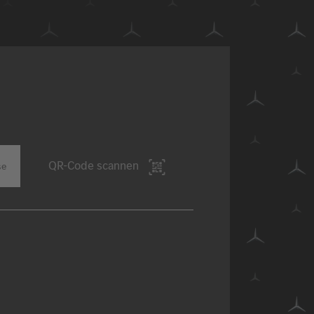
QR-Code scannen
se