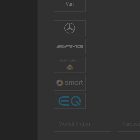
Van
Marke auswählen
Mercedes-Benz
AMG
Mercedes-Maybach
smart
Mercedes-EQ
Modell finden