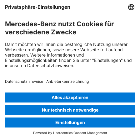
Smart-Schlüssel entfernen
Klimaanlage
Gefahr, niedrige Temperatur
Rettungskarte PKW
Version 07/2026
01.8
ID-Nr.: 214.063
© 2026
Mercedes-Benz AG
Anbieterkennzeichnung
Cookie Einstellungen
Cookies