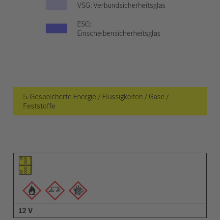
VSG: Verbundsicherheitsglas
ESG:
Einscheibensicherheitsglas
5. Gespeicherte Energie / Flüssigkeiten / Gase /
Feststoffe
Piktogramm des Elements
Pictrogramme der Warnungen
Beschreibung
12 V