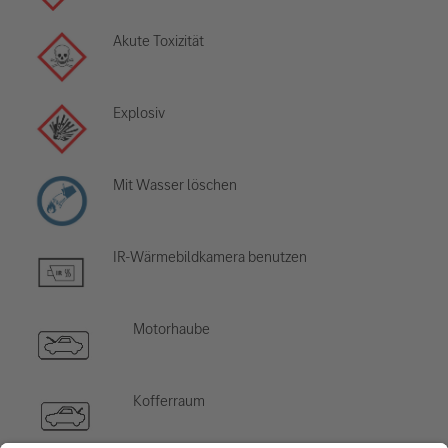
Akute Toxizität
Explosiv
Mit Wasser löschen
IR-Wärmebildkamera benutzen
Motorhaube
Kofferraum