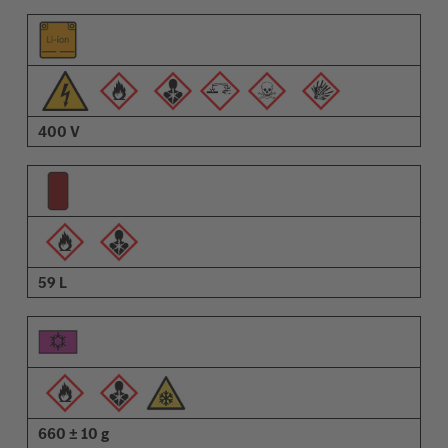
400 V
59 L
660 ± 10 g