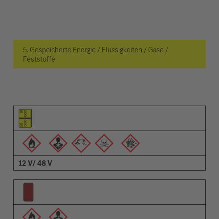
5. Gespeicherte Energie / Flüssigkeiten / Gase /
Feststoffe
Piktogramm des Elements
Pictrogramme der Warnungen
Beschreibung
12 V/ 48 V