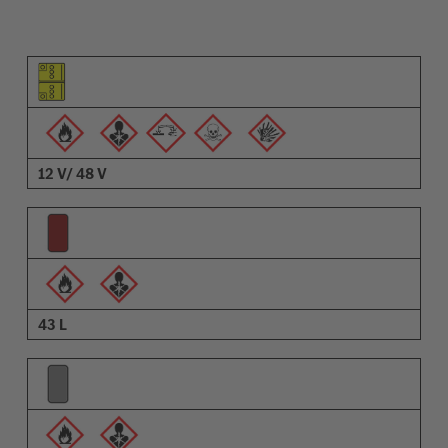
Piktogramm des Elements
Pictrogramme der Warnungen
Beschreibung
12 V/ 48 V
43 L