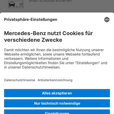
Smart-Schlüssel entfernen
Klimaanlage
Gefahr, niedrige Temperatur
Rettungskarte PKW
Version 07/2026
04.6
ID-Nr.: 118.6
© 2026
Mercedes-Benz AG
Anbieterkennzeichnung
Cookie Einstellungen
Cookies
Datenschutz
Rechtliche Hinweise