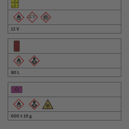
Pictrogramme der Warnungen
Beschreibung
12 V
80 L
600 ± 10 g