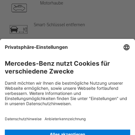
Motorhaube
Smart-Schlüssel entfernen
Klimaanlage
Gefahr, niedrige Temperatur
Rettungskarte PKW
Version 07/2026
01.3
ID-Nr.: 290.688