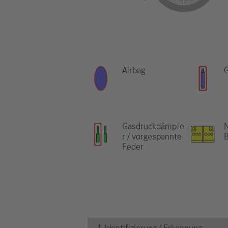
Airbag
Gasdruckdämpfe
N
r / vorgespannte
B
Feder