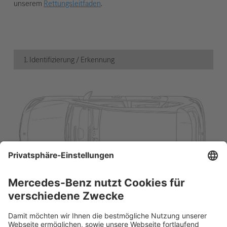
unserem
Rettungsleitfaden
.
1. Identifizierung / Erkennung