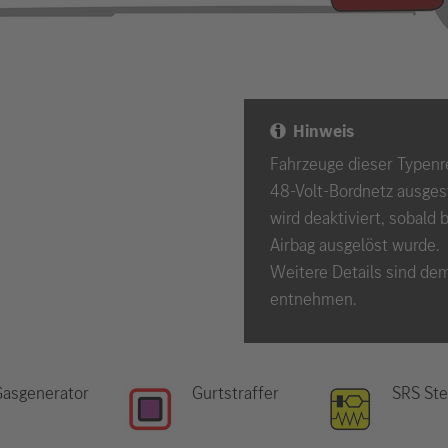
Hinweis
Fahrzeuge dieser Typenr
48-Volt-Bordnetz ausgest
wird deaktiviert, sobald
Airbag ausgelöst wurde.
Weitere Details sind de
entnehmen.
Gasgenerator
Gurtstraffer
SRS Ste