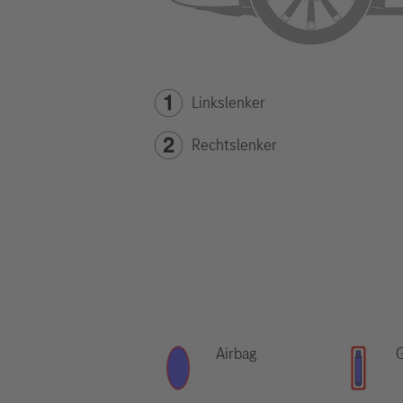
Linkslenker
Rechtslenker
Airbag