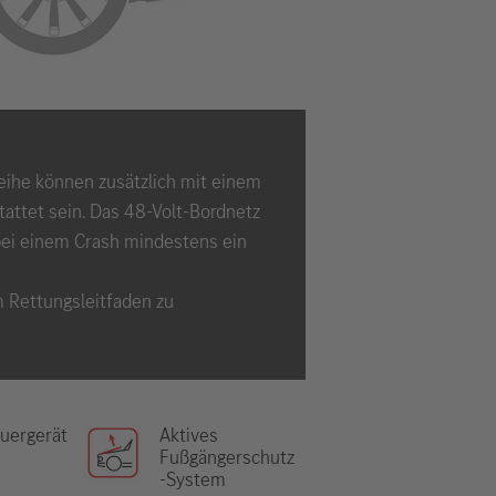
eihe können zusätzlich mit einem
attet sein. Das 48-Volt-Bordnetz
 bei einem Crash mindestens ein
m Rettungsleitfaden zu
uergerät
Aktives
Fußgängerschutz
-System