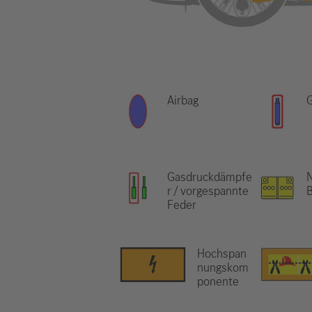
Airbag
Gasdruckdämpfe
N
r / vorgespannte
B
Feder
Hochspan
nungskom
ponente