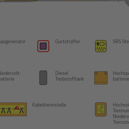
Gasgenerator
Gurtstraffer
SRS Ste
iedervolt-
Diesel
Hochsp
atterie
Treibstofftank
batteri
Kabeltrennstelle
Hochvol
Trennun
Niederv
Trennst