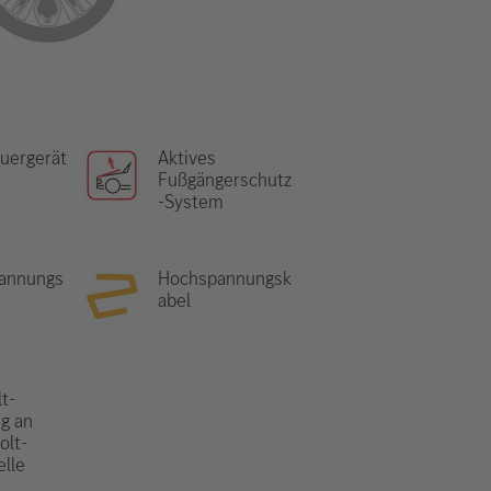
uergerät
Aktives
Fußgängerschutz
-System
annungs
Hochspannungsk
e
abel
t-
g an
olt-
elle