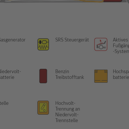
Gasgenerator
SRS Steuergerät
Aktives
Fußgän
-Syste
iedervolt-
Benzin
Hochsp
atterie
Treibstofftank
batteri
telle
Hochvolt-
Trennung an
Niedervolt-
Trennstelle