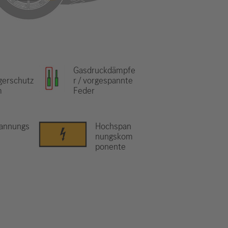
Gasdruckdämpfe
gerschutz
r / vorgespannte
m
Feder
annungs
Hochspan
e
nungskom
ponente