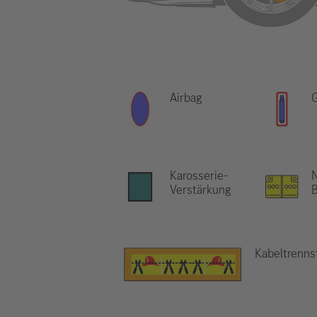
Airbag
Karosserie-
N
Verstärkung
B
Kabeltrenns