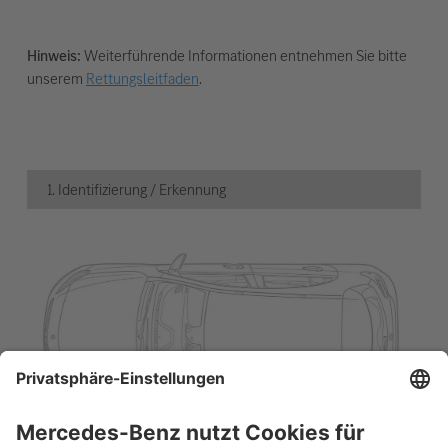
Hinweis:
Weiterführende Informationen entnehmen Sie bitte
unserem
Rettungsleitfaden
.
1. Identifizierung / Erkennung