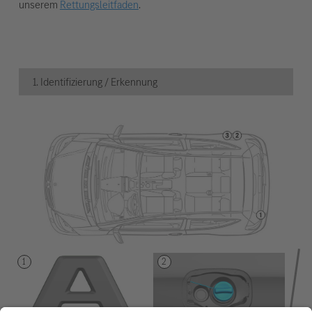
unserem
Rettungsleitfaden
.
1. Identifizierung / Erkennung