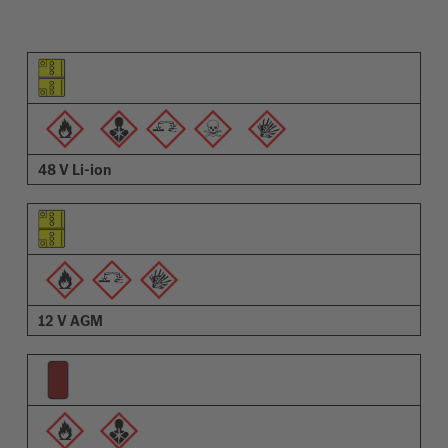
Piktogramm des Elements
Pictrogramme der Warnungen
Beschreibung
48 V Li-ion
12 V AGM