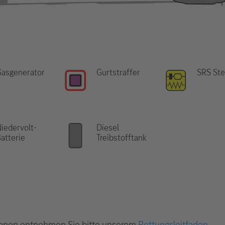
Gasgenerator
Gurtstraffer
SRS Ste
iedervolt-
Diesel
atterie
Treibstofftank
onen entnehmen Sie bitte unserem
Rettungsleitfaden
.