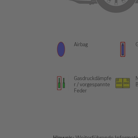
Airbag
Gasdruckdämpfe
N
r / vorgespannte
B
Feder
Hinweis:
Weiterführende Informati