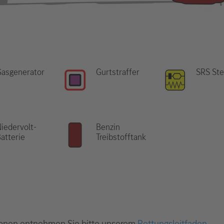
Gasgenerator
Gurtstraffer
SRS Ste
iedervolt-
Benzin
atterie
Treibstofftank
onen entnehmen Sie bitte unserem
Rettungsleitfaden
.