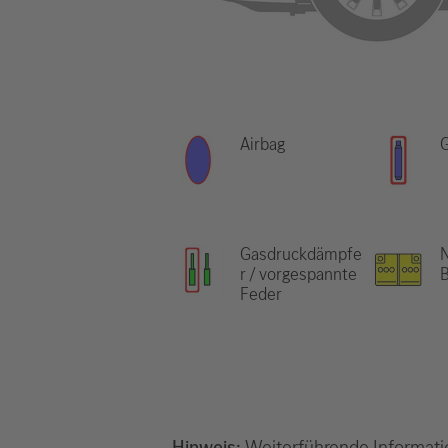
Airbag
Gasdruckdämpfe
N
r / vorgespannte
B
Feder
Hinweis:
Weiterführende Informati