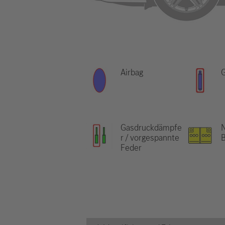
Airbag
Gasdruckdämpfe
N
r / vorgespannte
B
Feder