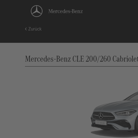
Zurück
Mercedes-Benz CLE 200/260 Cabriolet