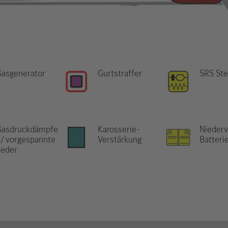
Gasgenerator
Gurtstraffer
SRS Ste
Gasdruckdämpfe
Karosserie-
Niederv
 / vorgespannte
Verstärkung
Batteri
Feder