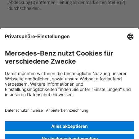
Abdeckung (1) entfernen. Leitung an der markierten Stelle (2)
durchschneiden.
12-V-Batterie abklemmen
1. Abdeckung der 12-Volt-Batterie entfernen.
2. Minuskabel der 12-Volt-Batterie an der
Schraubverbindung lösen und gegen ungewollten
Kontakt sichern.
Rettungskarte PKW
Version 07/2026
03.2
ID-Nr.: 205.21
© 2026
Mercedes-Benz AG