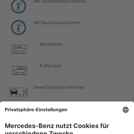
Mit Trockenschaum löschen
Mit Nassschaum löschen
Motorhaube
Kofferraum
Smart-Schlüssel entfernen
Klimaanlage
Gefahr, niedrige Temperatur