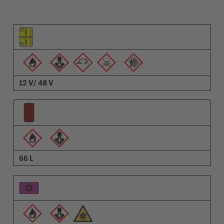
Piktogramm des Elements
Pictrogramme der Warnungen
Beschreibung
12 V/ 48 V
66 L