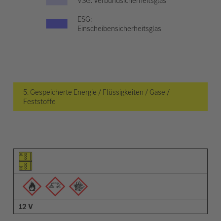
VSG: Verbundsicherheitsglas
ESG:
Einscheibensicherheitsglas
5. Gespeicherte Energie / Flüssigkeiten / Gase /
Feststoffe
Piktogramm des Elements
Pictrogramme der Warnungen
Beschreibung
12 V