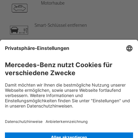
Motorhaube
Smart-Schlüssel entfernen
Klimaanlage
Gefahr, niedrige Temperatur
Rettungskarte PKW
Version 07/2026
01.3
ID-Nr.: 290.689