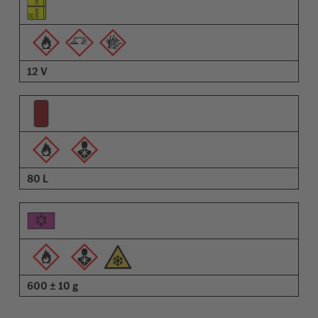
Pictrogramme der Warnungen
Beschreibung
12 V
80 L
600 ± 10 g