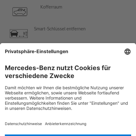
Kofferraum
Smart-Schlüssel entfernen
Klimaanlage
Gefahr, niedrige Temperatur
Rettungskarte PKW
Version 07/2026
02.1
ID-Nr.: 236.352