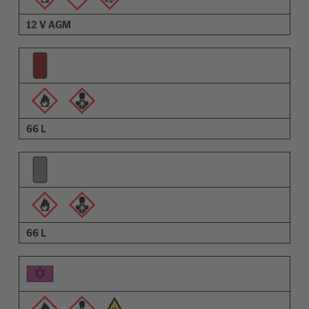
12 V AGM
66 L
66 L