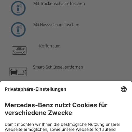
Mit Trockenschaum löschen
Mit Nassschaum löschen
Kofferraum
Smart-Schlüssel entfernen
Klimaanlage
Gefahr, niedrige Temperatur