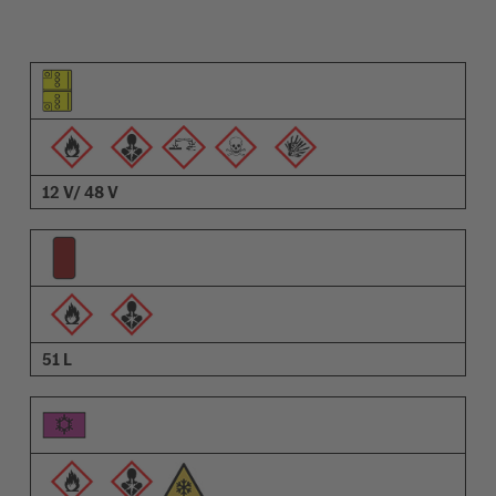
Piktogramm des Elements
Pictrogramme der Warnungen
Beschreibung
12 V/ 48 V
51 L