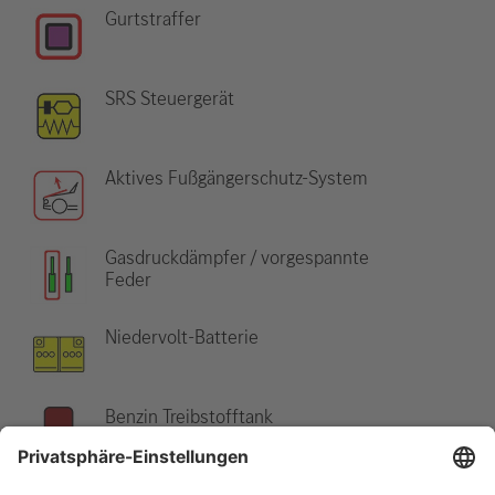
Gurtstraffer
SRS Steuergerät
Aktives Fußgängerschutz-System
Gasdruckdämpfer / vorgespannte
Feder
Niedervolt-Batterie
Benzin Treibstofftank