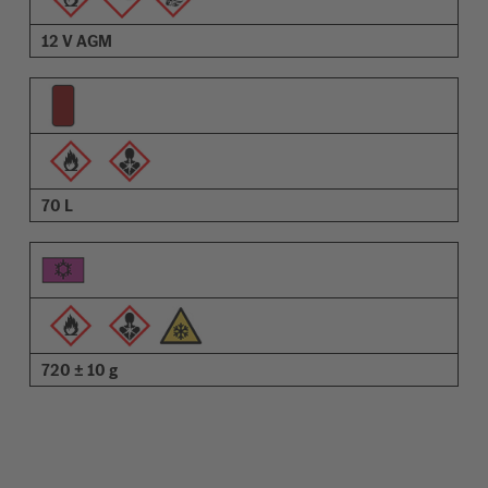
12 V AGM
70 L
720 ± 10 g