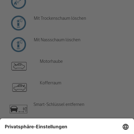
Mit Trockenschaum löschen
Mit Nassschaum löschen
Motorhaube
Kofferraum
Smart-Schlüssel entfernen
Klimaanlage