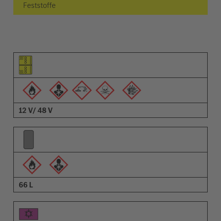
Feststoffe
Piktogramm des Elements
Pictrogramme der Warnungen
Beschreibung
12 V/ 48 V
66 L