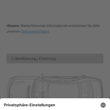
Hinweis:
Weiterführende Informationen entnehmen Sie bitte
unserem
Rettungsleitfaden
.
1. Identifizierung / Erkennung