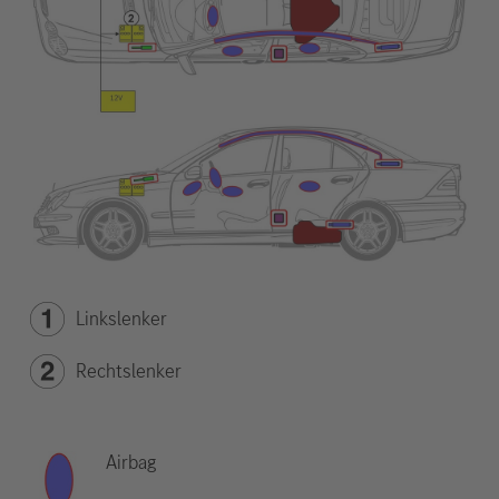
Linkslenker
Rechtslenker
Airbag