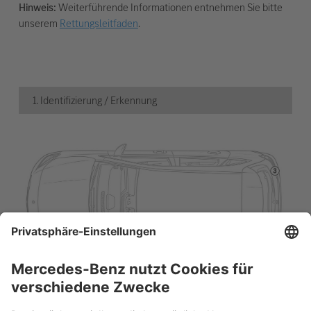
Hinweis:
Weiterführende Informationen entnehmen Sie bitte
unserem
Rettungsleitfaden
.
1. Identifizierung / Erkennung