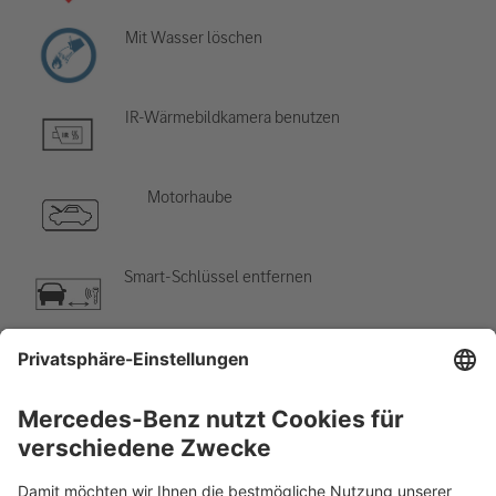
Mit Wasser löschen
IR-Wärmebildkamera benutzen
Motorhaube
Smart-Schlüssel entfernen
Klimaanlage
Gefahr, niedrige Temperatur