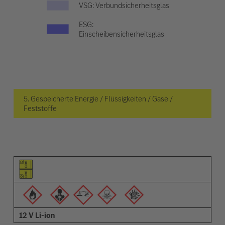
VSG: Verbundsicherheitsglas
ESG:
Einscheibensicherheitsglas
5. Gespeicherte Energie / Flüssigkeiten / Gase /
Feststoffe
Piktogramm des Elements
Pictrogramme der Warnungen
Beschreibung
12 V Li-ion