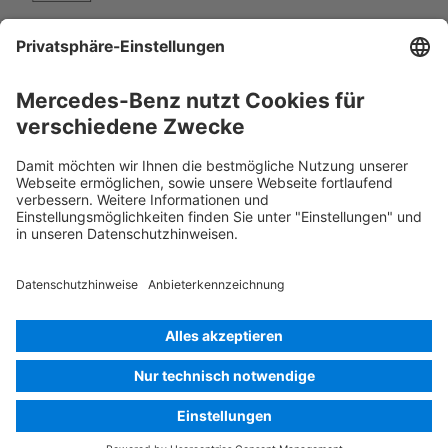
Klimaanlage
Gefahr, niedrige Temperatur
Rettungskarte PKW
Version 07/2026
01.4
ID-Nr.: 290.658
© 2026
Mercedes-Benz AG
Anbieterkennzeichnung
Cookie Einstellungen
Cookies
Datenschutz
Rechtliche Hinweise
Sprache auswählen