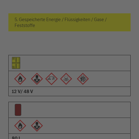
5. Gespeicherte Energie / Flüssigkeiten / Gase /
Feststoffe
Piktogramm des Elements
Pictrogramme der Warnungen
Beschreibung
12 V/ 48 V
80 L