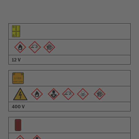
Piktogramm des Elements
Pictrogramme der Warnungen
Beschreibung
12 V
400 V