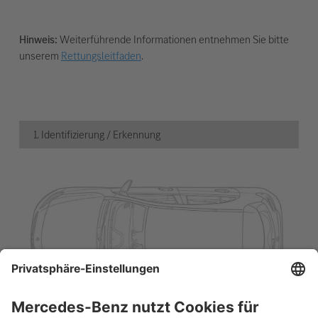
Hinweis:
Weiterführende Informationen entnehmen Sie bitte
unserem
Rettungsleitfaden
.
1. Identifizierung / Erkennung