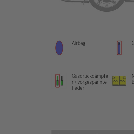
Airbag
Gasdruckdämpfe
N
r / vorgespannte
B
Feder