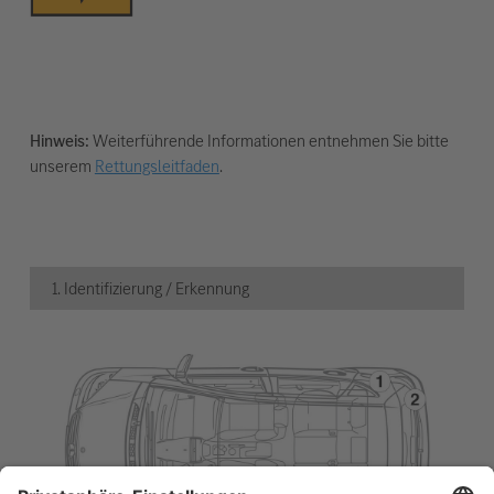
Hinweis:
Weiterführende Informationen entnehmen Sie bitte
unserem
Rettungsleitfaden
.
1. Identifizierung / Erkennung