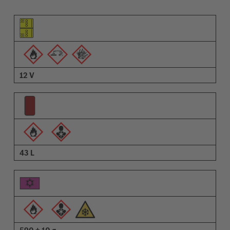
Piktogramm des Elements
Pictrogramme der Warnungen
Beschreibung
12 V
43 L