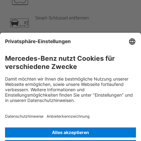
Smart-Schlüssel entfernen
Klimaanlage
Gefahr, niedrige Temperatur
Rettungskarte PKW
Version 07/2026
02.2
ID-Nr.: 247.014
© 2026
Mercedes-Benz AG