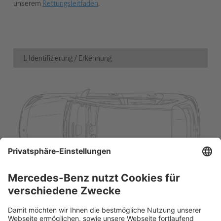
unserem
Rettungsleitfaden
.
1. Identifizierung / Erkennung