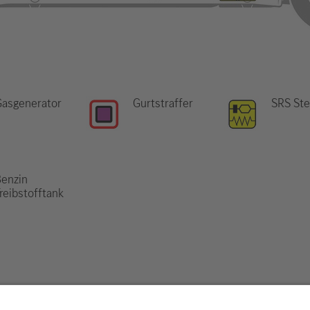
Gasgenerator
Gurtstraffer
SRS Ste
enzin
reibstofftank