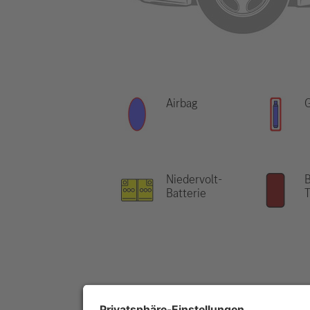
Airbag
Niedervolt-
B
Batterie
T