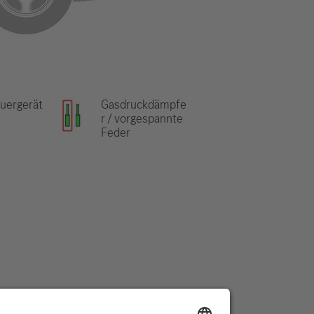
uergerät
Gasdruckdämpfe
r / vorgespannte
Feder