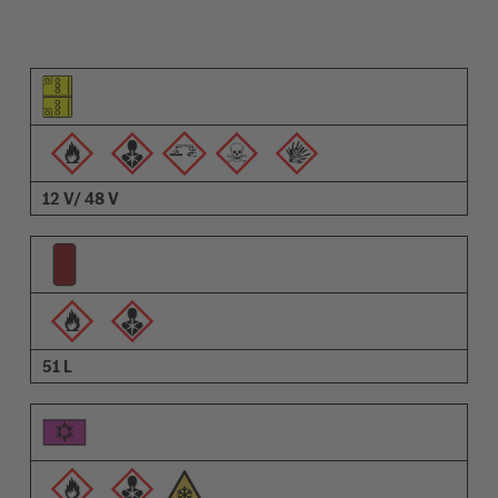
Piktogramm des Elements
Pictrogramme der Warnungen
Beschreibung
12 V/ 48 V
51 L