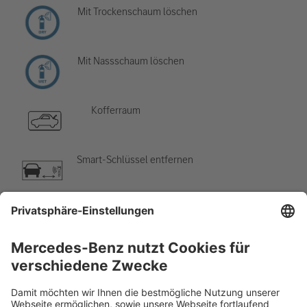
Mit Trockenschaum löschen
Mit Nassschaum löschen
Kofferraum
Smart-Schlüssel entfernen
Klimaanlage
Gefahr, niedrige Temperatur