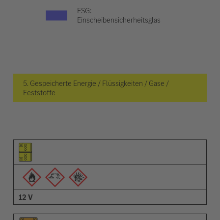
ESG:
Einscheibensicherheitsglas
5. Gespeicherte Energie / Flüssigkeiten / Gase /
Feststoffe
Piktogramm des Elements
Pictrogramme der Warnungen
Beschreibung
12 V