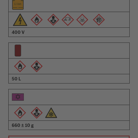
400 V
50 L
660 ± 10 g