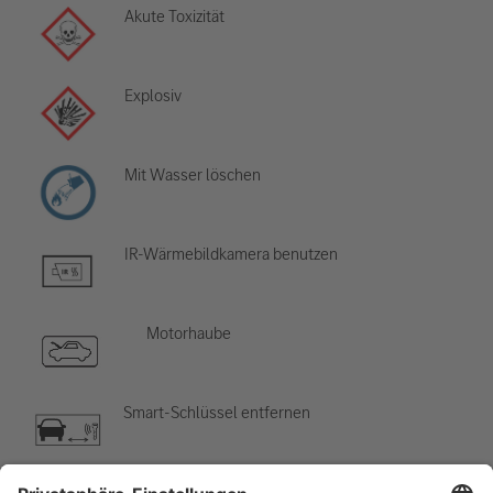
Akute Toxizität
Explosiv
Mit Wasser löschen
IR-Wärmebildkamera benutzen
Motorhaube
Smart-Schlüssel entfernen
Klimaanlage