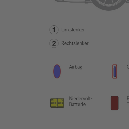
Linkslenker
Rechtslenker
Airbag
Niedervolt-
B
Batterie
T