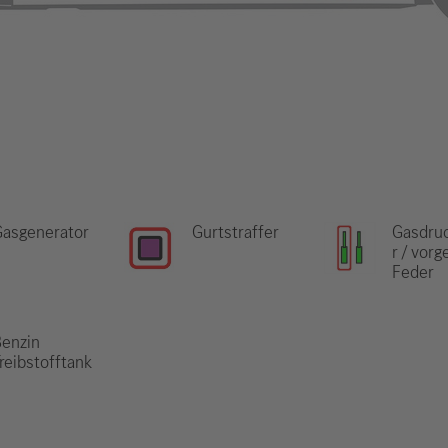
Gasgenerator
Gurtstraffer
Gasdru
r / vor
Feder
enzin
reibstofftank