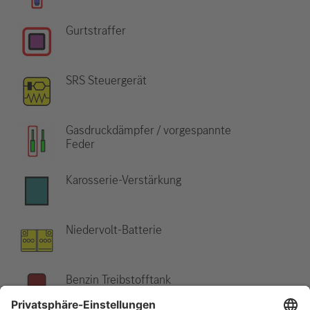
Gurtstraffer
SRS Steuergerät
Gasdruckdämpfer / vorgespannte
Feder
Karosserie-Verstärkung
Niedervolt-Batterie
Benzin Treibstofftank