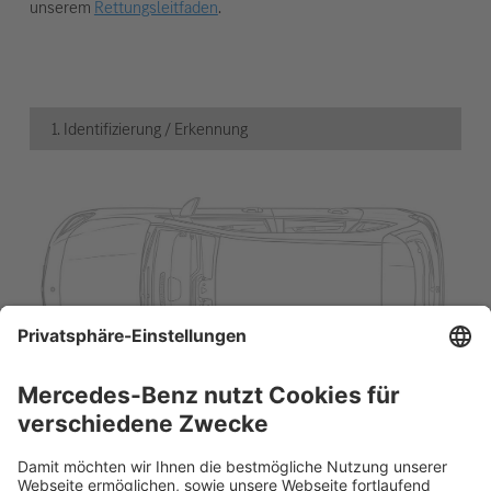
unserem
Rettungsleitfaden
.
1. Identifizierung / Erkennung