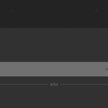
6
arba