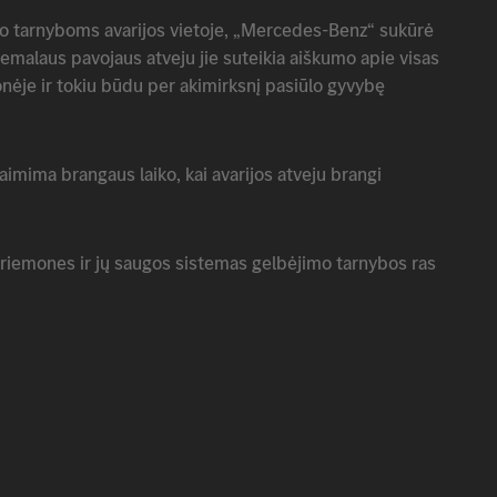
o tarnyboms avarijos vietoje,
„Mercedes-Benz“
sukūrė
emalaus pavojaus atveju jie suteikia aiškumo apie visas
nėje ir tokiu būdu per akimirksnį pasiūlo gyvybę
 laimima brangaus laiko, kai avarijos atveju brangi
riemones ir jų saugos sistemas gelbėjimo tarnybos ras