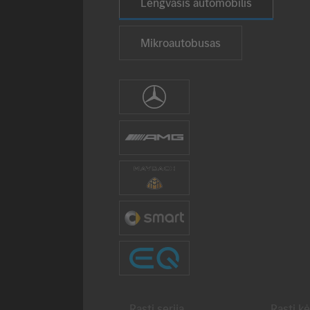
Lengvasis automobilis
Mikroautobusas
Pasirinkti prekės ženklą
Mercedes-Benz
AMG
Mercedes-Maybach
smart
Mercedes-EQ
Rasti seriją