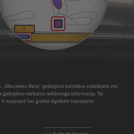
s:
„Mercedes-Benz“
gelbėjimo kortelėse pateikiami visi
sa gelbėjimo darbams reikšminga informacija. Tai
r nuspręsti bei greitai išgelbėti transporto
Sužinoti daugiau