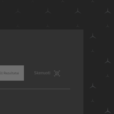
Skenuoti
61
Rezultatai