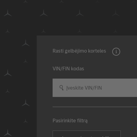
Rasti gelbėjimo korteles
VIN/FIN kodas
Įveskite VIN/FIN
Pasirinkite filtrą
Pasirinkti transporto priemonės tipą