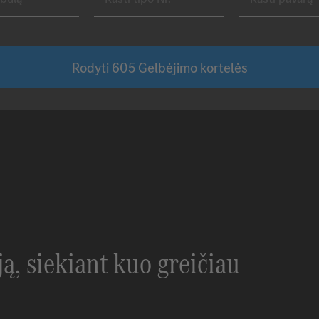
Rodyti
605
Gelbėjimo kortelės
ją, siekiant kuo greičiau