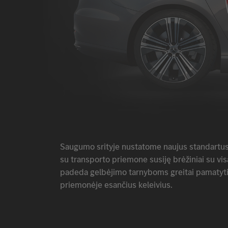
Saugumo srityje nustatome naujus standartu
su transporto priemone susiję brėžiniai su vi
padeda gelbėjimo tarnyboms greitai pamatyti i
priemonėje esančius keleivius.