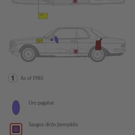
As of 1980
Oro pagalvė
Saugos diržo įtempiklis