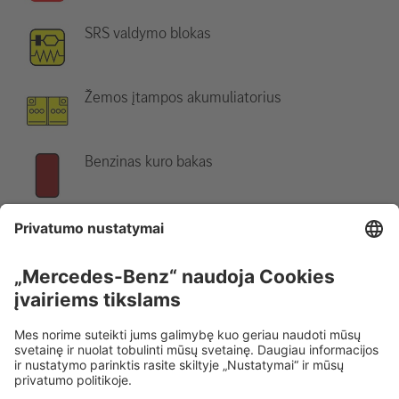
SRS valdymo blokas
Žemos įtampos akumuliatorius
Benzinas kuro bakas
Nurodymas:
Daugiau informacijos rasite mūsų
gelbėjimo
gairėse
.