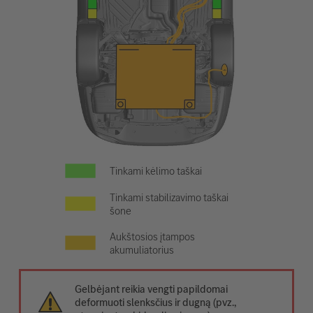
Tinkami kėlimo taškai
Tinkami stabilizavimo taškai
šone
Aukštosios įtampos
akumuliatorius
Gelbėjant reikia vengti papildomai
deformuoti slenksčius ir dugną (pvz.,