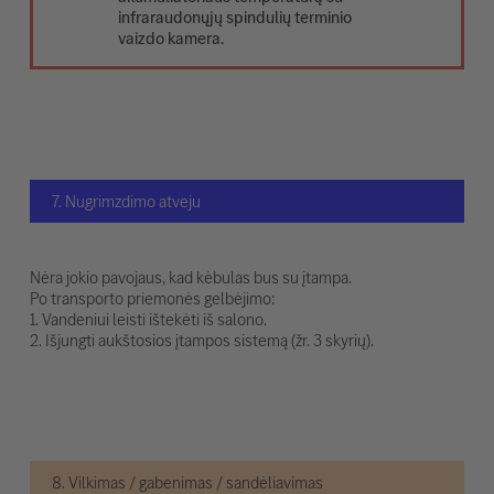
infraraudonųjų spindulių terminio
vaizdo kamera.
7. Nugrimzdimo atveju
Nėra jokio pavojaus, kad kėbulas bus su įtampa.
Po transporto priemonės gelbėjimo:
1. Vandeniui leisti ištekėti iš salono.
2. Išjungti aukštosios įtampos sistemą (žr. 3 skyrių).
8. Vilkimas / gabenimas / sandėliavimas