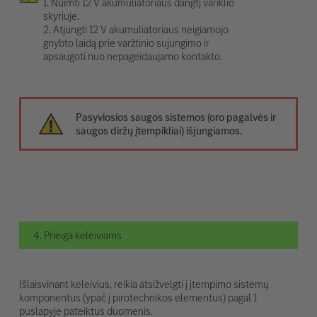
1. Nuimti 12 V akumuliatoriaus dangtį variklio
skyriuje.
2. Atjungti 12 V akumuliatoriaus neigiamojo
gnybto laidą prie varžtinio sujungimo ir
apsaugoti nuo nepageidaujamo kontakto.
Pasyviosios saugos sistemos (oro pagalvės ir
saugos diržų įtempikliai) išjungiamos.
4. Prieiga keleiviams
Išlaisvinant keleivius, reikia atsižvelgti į įtempimo sistemų
komponentus (ypač į pirotechnikos elementus) pagal 1
puslapyje pateiktus duomenis.