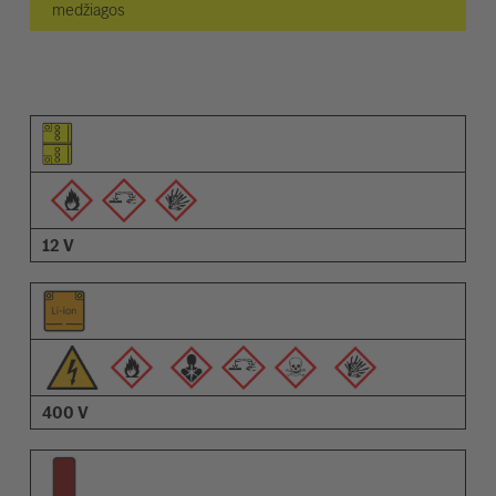
medžiagos
Elemento piktograma
Įspėjimų piktogramos
Aprašymas
12 V
400 V