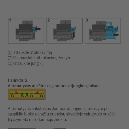
(1) Ištraukite atblokavimą
(2) Paspauskite atblokavimą žemyn
(3) Ištraukite jungiklį
Parinktis
Alternatyvus aukštosios įtampos atjungimo įtaisas
Alternatyvus aukštosios įtampos atjungimo įtaisas yra po
saugiklio bloko dangčiu prietaisų skydelyje vairuotojo pusėje.
Ji pažymėta nurodomuoju ženklu.