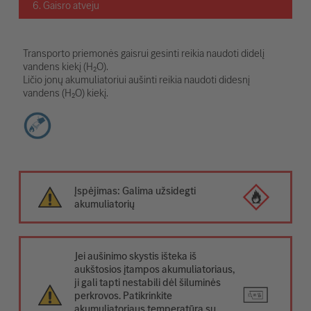
6. Gaisro atveju
Transporto priemonės gaisrui gesinti reikia naudoti didelį
vandens kiekį (H₂O).
Ličio jonų akumuliatoriui aušinti reikia naudoti didesnį
vandens (H₂O) kiekį.
Įspėjimas: Galima užsidegti
akumuliatorių
Jei aušinimo skystis išteka iš
aukštosios įtampos akumuliatoriaus,
ji gali tapti nestabili dėl šiluminės
perkrovos. Patikrinkite
akumuliatoriaus temperatūrą su