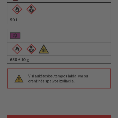
50 L
650 ± 10 g
Visi aukštosios įtampos laidai yra su
oranžinės spalvos izoliacija.