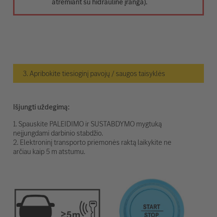
atremiant su hidrauline įranga).
3. Apribokite tiesioginį pavojų / saugos taisyklės
Išjungti uždegimą:
1. Spauskite PALEIDIMO ir SUSTABDYMO mygtuką
neįjungdami darbinio stabdžio.
2. Elektroninį transporto priemonės raktą laikykite ne
arčiau kaip 5 m atstumu.