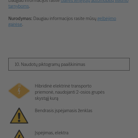
Daugiau informacijos rasite
Gairės lengvųjų automobilių vilkimo
tarnyboms
.
Nurodymas:
Daugiau informacijos rasite mūsų
gelbėjimo
gairėse
.
10. Naudotų piktogramų paaiškinimas
Hibridinė elektrinė transporto
priemonė, naudojanti 2-osios grupės
skystąjį kurą
Bendrasis įspėjamasis ženklas
Įspėjimas, elektra