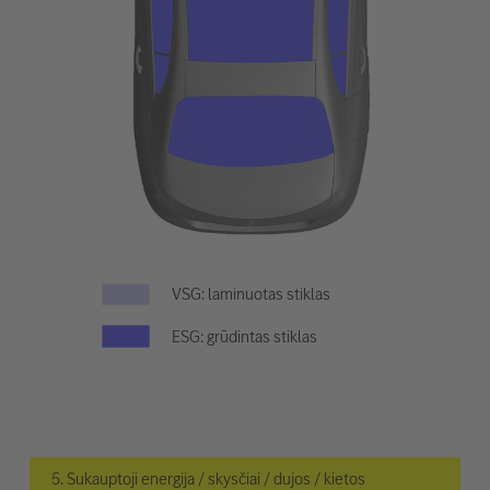
VSG: laminuotas stiklas
ESG: grūdintas stiklas
5. Sukauptoji energija / skysčiai / dujos / kietos