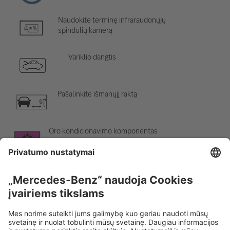
Naudokite terminę infraraudonųjų
spindulių kamerą
Variklio dangtis
Pašalinkite išmanųjį raktą
Oro kondicionavimo komponentas
Įspėjimas; žema temperatūra