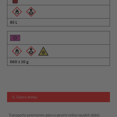
85 L
660 ± 10 g
6. Gaisro atveju
Transporto priemonės gaisrui gesinti reikia naudoti didelį