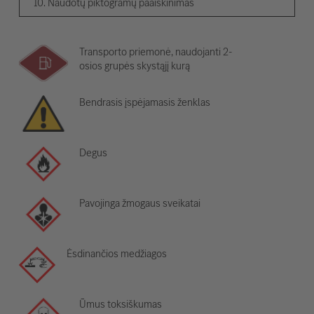
10. Naudotų piktogramų paaiškinimas
Transporto priemonė, naudojanti 2-
osios grupės skystąjį kurą
Bendrasis įspėjamasis ženklas
Degus
Pavojinga žmogaus sveikatai
Ėsdinančios medžiagos
Ūmus toksiškumas