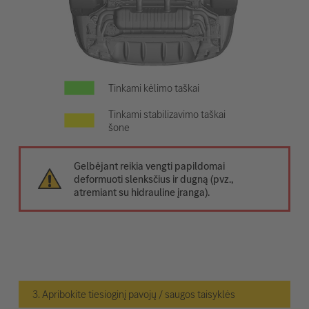
Tinkami kėlimo taškai
Tinkami stabilizavimo taškai
šone
Gelbėjant reikia vengti papildomai
deformuoti slenksčius ir dugną (pvz.,
atremiant su hidrauline įranga).
3. Apribokite tiesioginį pavojų / saugos taisyklės