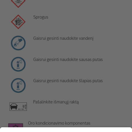
Sprogus
Gaisrui gesinti naudokite vandenį
Gaisrui gesinti naudokite sausas putas
Gaisrui gesinti naudokite šlapias putas
Pašalinkite išmanųjį raktą
Oro kondicionavimo komponentas