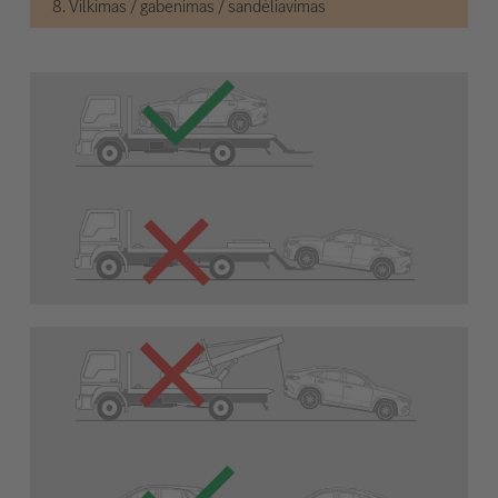
8. Vilkimas / gabenimas / sandėliavimas