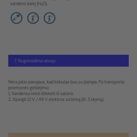
vandens kiekį (H₂O).
7. Nugrimzdimo atveju
Nėra jokio pavojaus, kad kėbulas bus su įtampa. Po transporto
priemonės gelbėjimo:
1. Vandeniui leisti ištekėti iš salono.
2. Išjungti 12 V / 48 V elektros sistemą (žr. 3 skyrių).