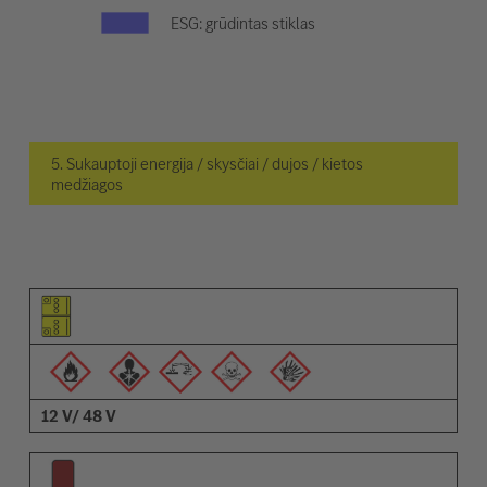
ESG: grūdintas stiklas
5. Sukauptoji energija / skysčiai / dujos / kietos
medžiagos
Elemento piktograma
Įspėjimų piktogramos
Aprašymas
12 V/ 48 V