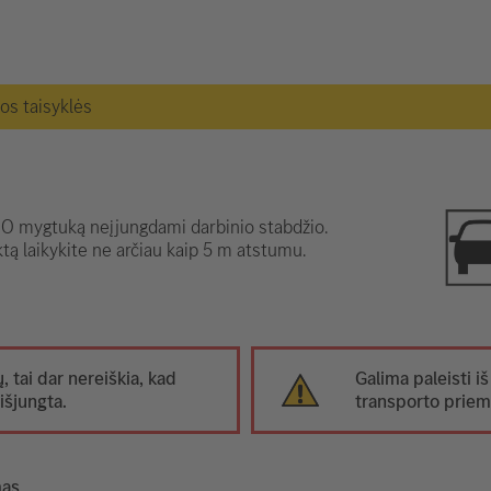
gos taisyklės
 mygtuką neįjungdami darbinio stabdžio.
tą laikykite ne arčiau kaip 5 m atstumu.
ų, tai dar nereiškia, kad
Galima paleisti iš
išjungta.
transporto prie
mas