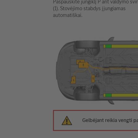
Paspauskite jungiklį P ant valdymo svir
(1). Stovėjimo stabdys įjungiamas
automatiškai.
Gelbėjant reikia vengti p