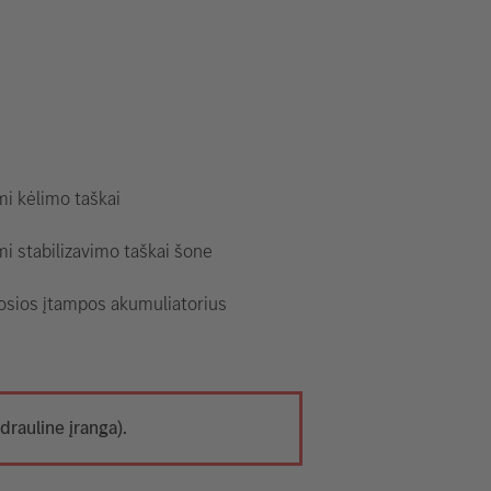
i kėlimo taškai
i stabilizavimo taškai šone
osios įtampos akumuliatorius
drauline įranga).