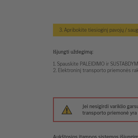
3. Apribokite tiesioginį pavojų / sau
Išjungti uždegimą:
1. Spauskite PALEIDIMO ir SUSTABDYMO
2. Elektroninį transporto priemonės rak
Jei nesigirdi variklio gars
transporto priemonė yra 
Aukštosios įtampos sistemos išjungi