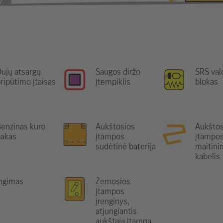
ujų atsargų
Saugos diržo
SRS va
ripūtimo įtaisas
įtempiklis
blokas
enzinas kuro
Aukštosios
Aukštos
bakas
įtampos
įtampo
sudėtinė baterija
maitini
kabelis
ungimas
Žemosios
įtampos
įrenginys,
atjungiantis
aukštąją įtampą