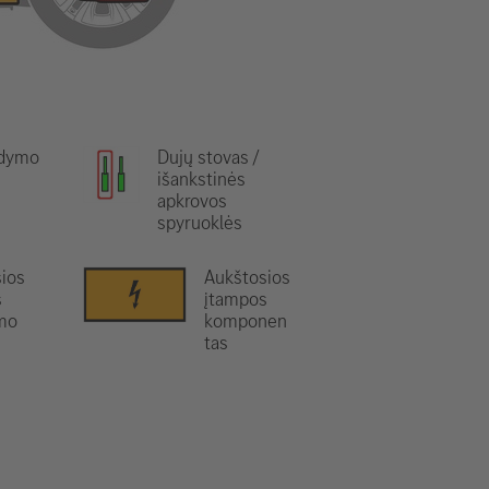
ldymo
Dujų stovas /
išankstinės
apkrovos
spyruoklės
ios
Aukštosios
s
įtampos
mo
komponen
tas