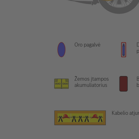
Oro pagalvė
D
p
Žemos įtampos
B
akumuliatorius
Kabelio atj