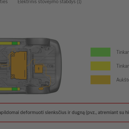
Elektrinis stovėjimo stabdys (1)
ties
Tinkam
Tinkam
Aukšt
apildomai deformuoti slenksčius ir dugną (pvz., atremiant su hi