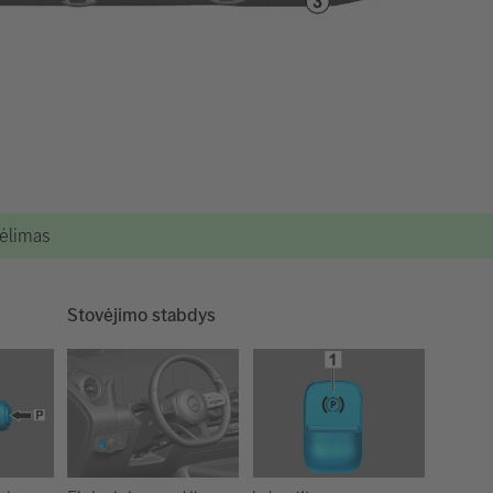
kėlimas
Stovėjimo stabdys