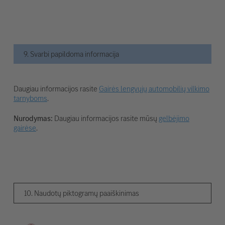
9. Svarbi papildoma informacija
Daugiau informacijos rasite
Gairės lengvųjų automobilių vilkimo
tarnyboms
.
Nurodymas:
Daugiau informacijos rasite mūsų
gelbėjimo
gairėse
.
10. Naudotų piktogramų paaiškinimas