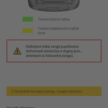
Tinkami kėlimo taškai
Tinkami stabilizavimo taškai
šone
Gelbėjant reikia vengti papildomai
deformuoti slenksčius ir dugną (pvz.,
atremiant su hidrauline įranga).
3. Apribokite tiesioginį pavojų / saugos taisyklės
Išjungti uždegimą: