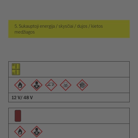
5. Sukauptoji energija / skysčiai / dujos / kietos
medžiagos
Elemento piktograma
Įspėjimų piktogramos
Aprašymas
12 V/ 48 V