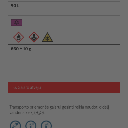
90 L
660 ± 10 g
6. Gaisro atveju
Transporto priemonės gaisrui gesinti reikia naudoti didelį
vandens kiekį (H₂O).