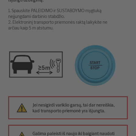
1. Spauskite PALEIDIMO ir SUSTABDYMO mygtuką
neįjungdami darbinio stabdžio.
2. Elektroninį transporto priemonės raktą laikykite ne
arčiau kaip 5 m atstumu.
Jei nesigirdi variklio garsų, tai dar nereiškia,
kad transporto priemonė yra išjungta.
Galima paleisti iš naujo iki baigiant naudoti