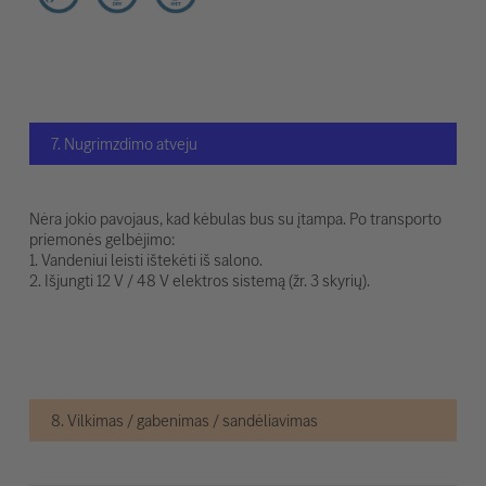
7. Nugrimzdimo atveju
Nėra jokio pavojaus, kad kėbulas bus su įtampa. Po transporto
priemonės gelbėjimo:
1. Vandeniui leisti ištekėti iš salono.
2. Išjungti 12 V / 48 V elektros sistemą (žr. 3 skyrių).
8. Vilkimas / gabenimas / sandėliavimas