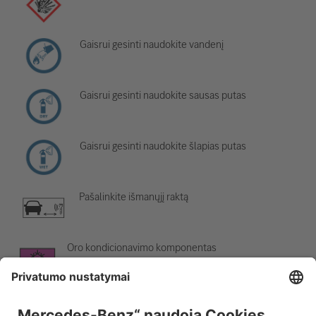
Gaisrui gesinti naudokite vandenį
Gaisrui gesinti naudokite sausas putas
Gaisrui gesinti naudokite šlapias putas
Pašalinkite išmanųjį raktą
Oro kondicionavimo komponentas
Įspėjimas; žema temperatūra