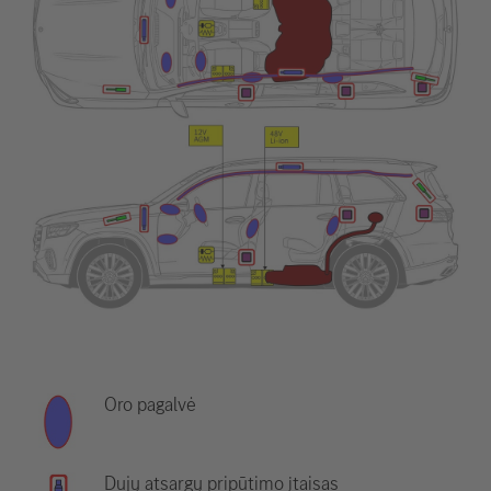
Oro pagalvė
Dujų atsargų pripūtimo įtaisas