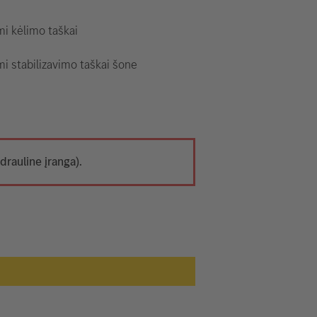
i kėlimo taškai
i stabilizavimo taškai šone
drauline įranga).