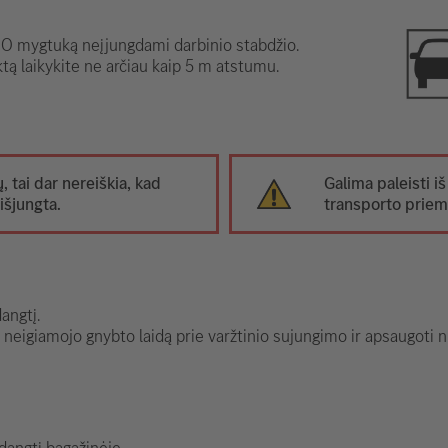
 mygtuką neįjungdami darbinio stabdžio.
tą laikykite ne arčiau kaip 5 m atstumu.
ų, tai dar nereiškia, kad
Galima paleisti iš
išjungta.
transporto prie
angtį.
s neigiamojo gnybto laidą prie varžtinio sujungimo ir apsaugot
dangtį bagažinėje.