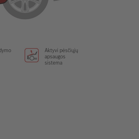
ldymo
Aktyvi pėsčiųjų
apsaugos
sistema