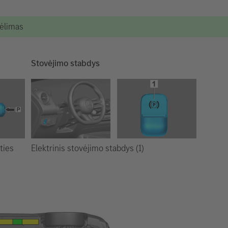
kėlimas
Stovėjimo stabdys
Elektrinis stovėjimo stabdys (1)
ties