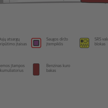
ujų atsargų
Saugos diržo
SRS va
ripūtimo įtaisas
įtempiklis
blokas
Žemos įtampos
Benzinas kuro
kumuliatorius
bakas