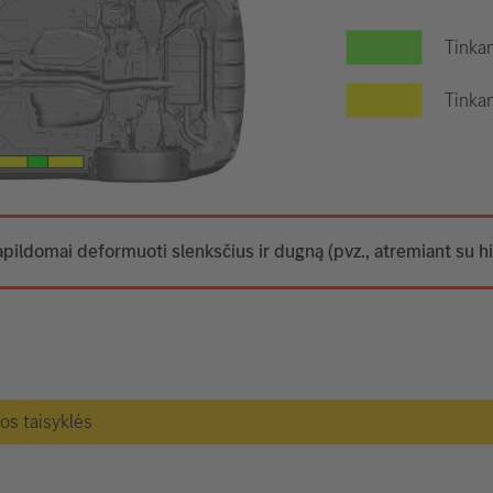
Tinkam
Tinkam
apildomai deformuoti slenksčius ir dugną (pvz., atremiant su hi
gos taisyklės