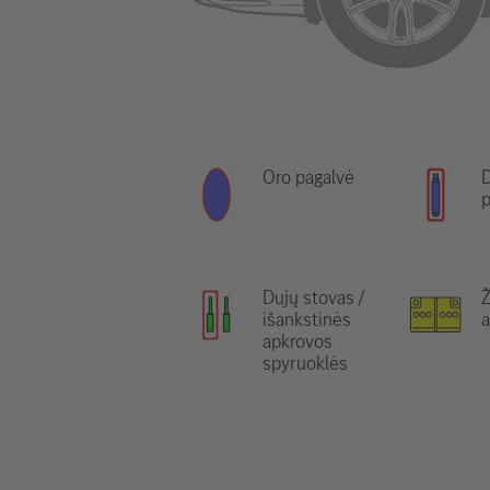
Oro pagalvė
D
p
Dujų stovas /
išankstinės
a
apkrovos
spyruoklės