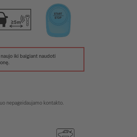
 naujo iki baigiant naudoti
monę.
i nuo nepageidaujamo kontakto.